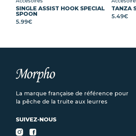
Accesoires
Accesoire
SINGLE ASSIST HOOK SPECIAL
TANZA 
SPOON
5.49
€
5.99
€
La marque française de référence pour
la pêche de la truite aux leurres
SUIVEZ-NOUS