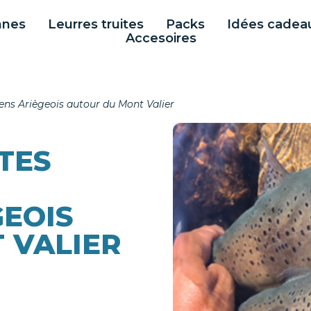
nnes
Leurres truites
Packs
Idées cadea
Accesoires
ens Ariègeois autour du Mont Valier
TES
GEOIS
 VALIER