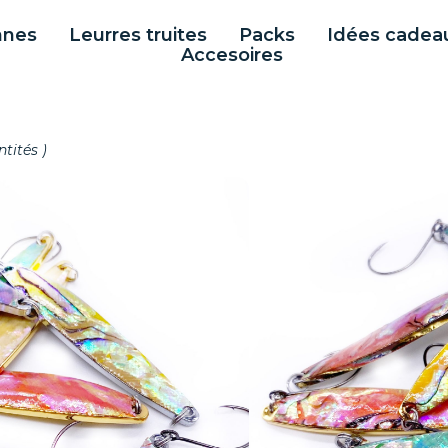
nnes
Leurres truites
Packs
Idées cadea
Accesoires
tités )
N TANZA
S )
za 7 Gr