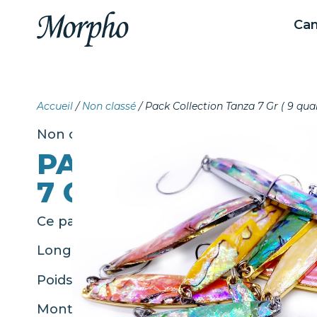
Ca
Accueil
/
Non classé
/ Pack Collection Tanza 7 Gr ( 9 quan
Non classé
PACK COLLECTIO
7 GR ( 9 QUANTITÉ
Ce pack comprends les 9 modèles de Tan
Longueur : 53 mm
Poids avec l’hameçon 7 gr
Monté en Single Hook BKK