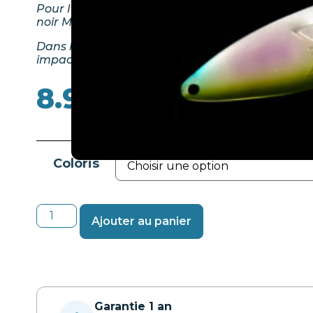
Pour l’achat de 3 leurres ou plus de notre gamm
noir Mat Morpho sera donnée en guise de packa
Dans le cas contraire, nous prenons parti de r
impact écologique, et aucun packaging ne sera 
8.90
€
Coloris
Ajouter au panier
Garantie 1 an