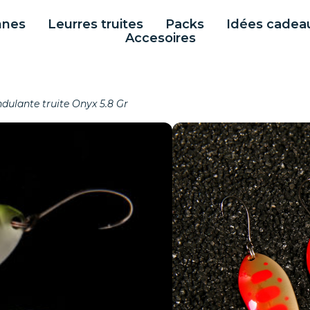
nnes
Leurres truites
Packs
Idées cadea
Accesoires
dulante truite Onyx 5.8 Gr
TE ONYX
s vous souhaitez