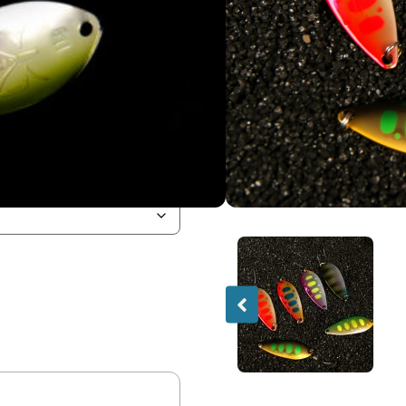
e, une boite métallique
ging.
éduire au minimum notre
fourni.