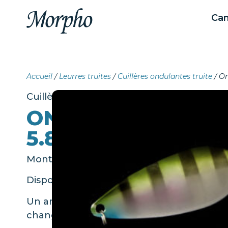
Ca
Accueil
/
Leurres truites
/
Cuillères ondulantes truite
/ On
Cuillères ondulantes truite
ONDULANTE TRUI
5.8 GR
Monté en simple BKK
Disponible dans 6 coloris
Un anneau brisé BKK est présent si jamai
changer l’armement !