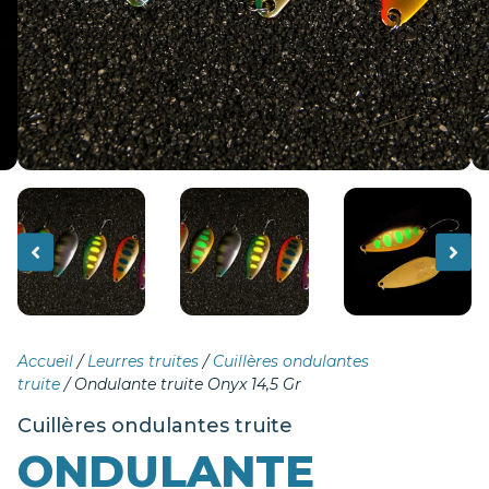
Accueil
/
Leurres truites
/
Cuillères ondulantes
truite
/ Ondulante truite Onyx 14,5 Gr
Cuillères ondulantes truite
ONDULANTE