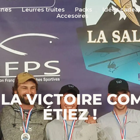
nnes
Leurres truites
Packs
Idées cadea
Accesoires
LA VICTOIRE CO
ÉTIEZ !